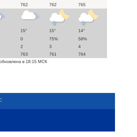
762
762
765
15°
15°
14°
0
75%
58%
2
3
4
763
761
764
 обновлена в 18:15 МСК
С