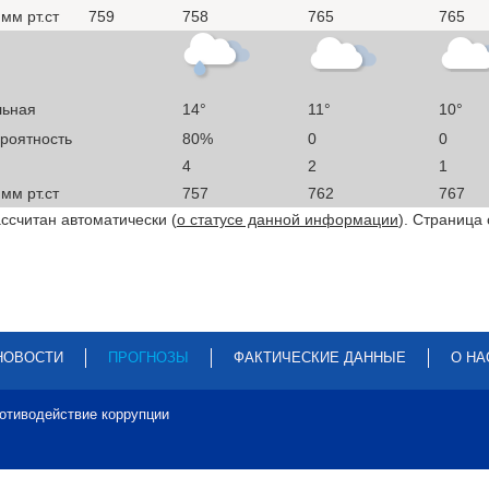
мм рт.ст
759
758
765
765
льная
14°
11°
10°
ероятность
80%
0
0
4
2
1
мм рт.ст
757
762
767
ссчитан автоматически (
о статусе данной информации
). Страница
НОВОСТИ
ПРОГНОЗЫ
ФАКТИЧЕСКИЕ ДАННЫЕ
О НА
отиводействие коррупции