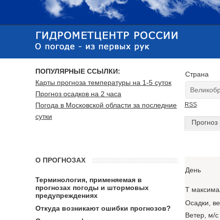
ПОПУЛЯРНЫЕ ССЫЛКИ:
Страна
Карты прогноза температуры на 1-5 суток
Прогноз осадков на 2 часа
Погода в Московской области за последние
RSS
сутки
Прогноз 
О ПРОГНОЗАХ
День
Терминология, применяемая в
прогнозах погоды и штормовых
T максима
предупреждениях
Осадки, в
Откуда возникают ошибки прогнозов?
Ветер, м/с