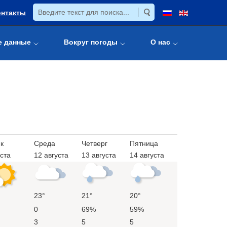
онтакты
е данные
Вокруг погоды
О нас
к
Среда
Четверг
Пятница
уста
12 августа
13 августа
14 августа
23°
21°
20°
0
69%
59%
3
5
5