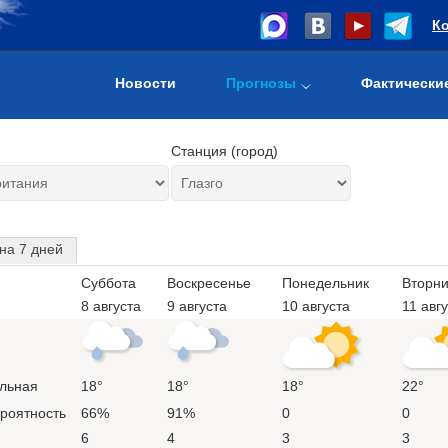
К
Новости
Прогнозы
Фактически
Станция (город)
на 7 дней
Суббота
Воскресенье
Понедельник
Вторни
8 августа
9 августа
10 августа
11 авг
льная
18°
18°
18°
22°
ероятность
66%
91%
0
0
6
4
3
3