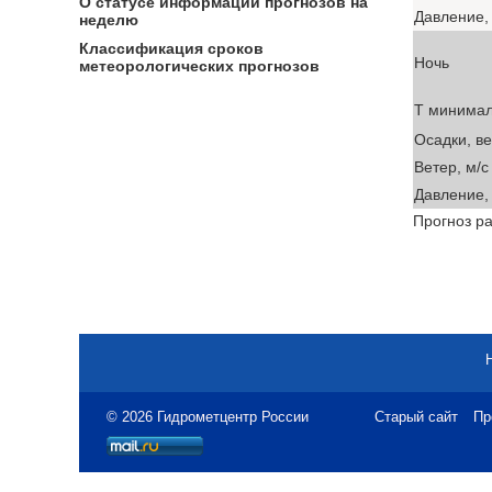
О статусе информации прогнозов на
Давление, 
неделю
Классификация сроков
Ночь
метеорологических прогнозов
T минима
Осадки, в
Ветер, м/с
Давление, 
Прогноз ра
© 2026 Гидрометцентр России
Старый сайт
Пр