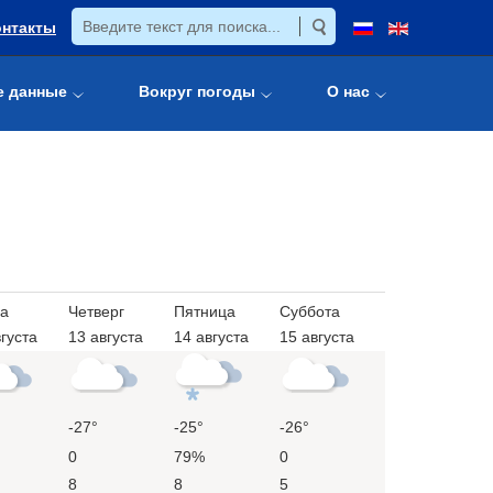
онтакты
е данные
Вокруг погоды
О нас
а
Четверг
Пятница
Суббота
густа
13 августа
14 августа
15 августа
-27°
-25°
-26°
0
79%
0
8
8
5