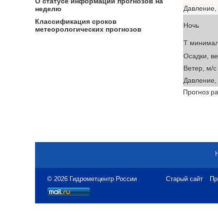
О статусе информации прогнозов на
Давление, 
неделю
Классификация сроков
Ночь
метеорологических прогнозов
T минима
Осадки, в
Ветер, м/с
Давление, 
Прогноз ра
© 2026 Гидрометцентр России
Старый сайт
Пр