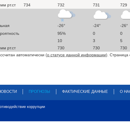
мм рт.ст
734
732
731
729
льная
-26°
-24°
-26°
ероятность
95%
0
0
10
3
5
мм рт.ст
730
730
730
ссчитан автоматически (
о статусе данной информации
). Страница
НОВОСТИ
ПРОГНОЗЫ
ФАКТИЧЕСКИЕ ДАННЫЕ
О НА
отиводействие коррупции