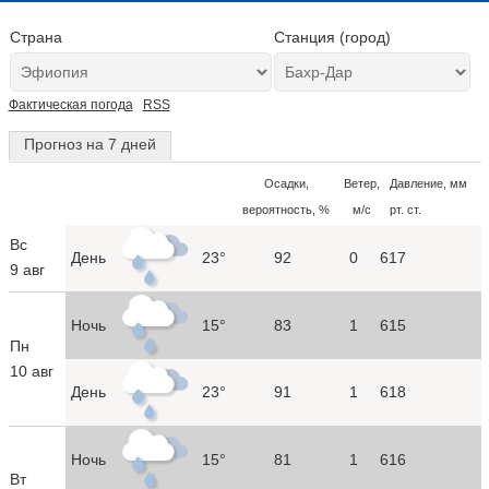
Страна
Станция (город)
Фактическая погода
RSS
Прогноз на 7 дней
Осадки,
Ветер,
Давление, мм
вероятность, %
м/с
рт. ст.
Вс
День
23°
92
0
617
9 авг
Ночь
15°
83
1
615
Пн
10 авг
День
23°
91
1
618
Ночь
15°
81
1
616
Вт