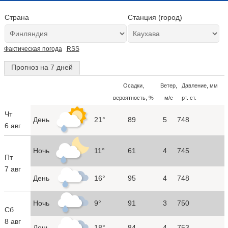
Страна
Станция (город)
Фактическая погода
RSS
Прогноз на 7 дней
Осадки,
Ветер,
Давление, мм
вероятность, %
м/с
рт. ст.
Чт
День
21°
89
5
748
6 авг
Ночь
11°
61
4
745
Пт
7 авг
День
16°
95
4
748
Ночь
9°
91
3
750
Сб
8 авг
День
18°
84
4
753