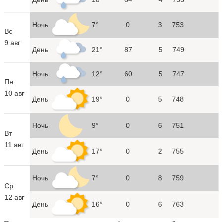
Ночь
7°
0
3
753
Вс
9 авг
День
21°
87
5
749
Ночь
12°
60
5
747
Пн
10 авг
День
19°
0
5
748
Ночь
9°
0
6
751
Вт
11 авг
День
17°
0
2
755
Ночь
7°
0
8
759
Ср
12 авг
День
16°
0
6
763