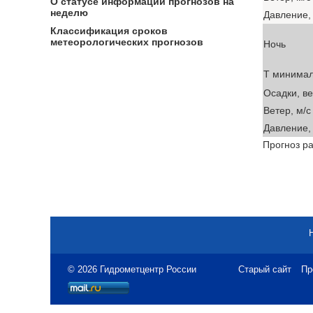
О статусе информации прогнозов на
неделю
Давление, 
Классификация сроков
метеорологических прогнозов
Ночь
T минима
Осадки, в
Ветер, м/с
Давление, 
Прогноз ра
© 2026 Гидрометцентр России
Старый сайт
Пр