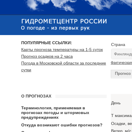
ПОПУЛЯРНЫЕ ССЫЛКИ:
Страна
Карты прогноза температуры на 1-5 суток
Прогноз осадков на 2 часа
Погода в Московской области за последние
Фактическая
сутки
Прогноз 
О ПРОГНОЗАХ
День
Терминология, применяемая в
прогнозах погоды и штормовых
T максима
предупреждениях
Осадки, в
Откуда возникают ошибки прогнозов?
Ветер, м/с