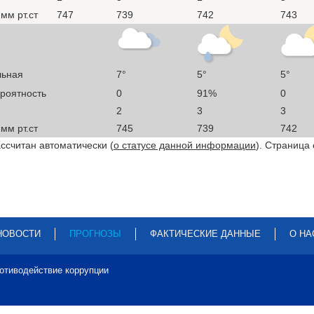
мм рт.ст
747
739
742
743
льная
7°
5°
5°
ероятность
0
91%
0
2
3
3
мм рт.ст
745
739
742
ссчитан автоматически (
о статусе данной информации
). Страница
НОВОСТИ
ПРОГНОЗЫ
ФАКТИЧЕСКИЕ ДАННЫЕ
О НА
отиводействие коррупции