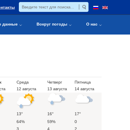
онтакты
е данные
Вокруг погоды
О нас
к
Среда
Четверг
Пятница
ста
12 августа
13 августа
14 августа
13°
16°
17°
64%
59%
0
3
4
2