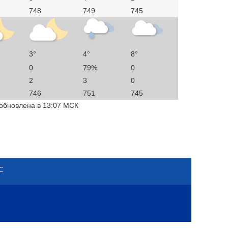
748
749
745
3°
4°
8°
0
79%
0
2
3
0
746
751
745
 обновлена в 13:07 МСК
С