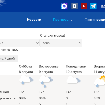
К
Новости
Прогнозы
Фактически
Станция (город)
 погода
RSS
на 7 дней
Суббота
Воскресенье
Понедельник
Вторни
8 августа
9 августа
10 августа
11 авгу
льная
15°
17°
14°
13°
ероятность
99%
86%
0
63%
1
5
1
5