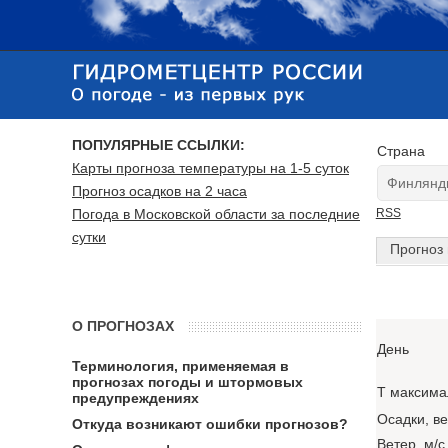
ПОПУЛЯРНЫЕ ССЫЛКИ:
Страна
Карты прогноза температуры на 1-5 суток
Прогноз осадков на 2 часа
Погода в Московской области за последние
RSS
сутки
Прогноз 
О ПРОГНОЗАХ
День
Терминология, применяемая в
прогнозах погоды и штормовых
T максима
предупреждениях
Осадки, в
Откуда возникают ошибки прогнозов?
Ветер, м/с