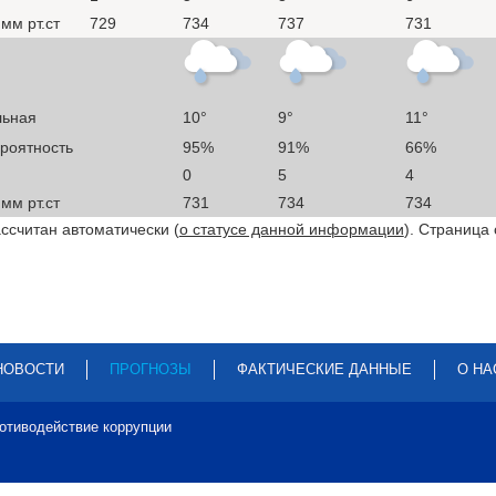
мм рт.ст
729
734
737
731
льная
10°
9°
11°
ероятность
95%
91%
66%
0
5
4
мм рт.ст
731
734
734
ссчитан автоматически (
о статусе данной информации
). Страница
НОВОСТИ
ПРОГНОЗЫ
ФАКТИЧЕСКИЕ ДАННЫЕ
О НА
отиводействие коррупции