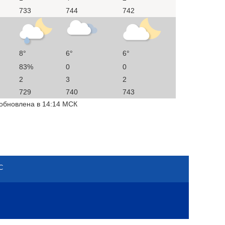
733
744
742
8°
6°
6°
83%
0
0
2
3
2
729
740
743
 обновлена в 14:14 МСК
С