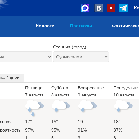
К
Новости
Прогнозы
Фактически
Станция (город)
на 7 дней
Пятница
Суббота
Воскресенье
Понедельни
7 августа
8 августа
9 августа
10 августа
льная
17°
15°
19°
18°
ероятность
97%
95%
91%
87%
1
5
3
6