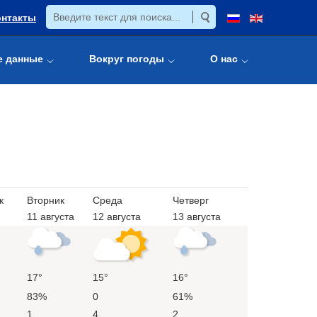
онтакты
е данные
Вокруг погоды
О нас
к
Вторник
Среда
Четверг
11 августа
12 августа
13 августа
17°
15°
16°
83%
0
61%
1
4
2