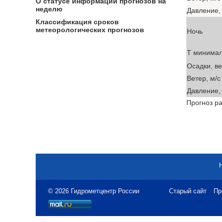
О статусе информации прогнозов на
неделю
Давление, 
Классификация сроков
метеорологических прогнозов
Ночь
T минима
Осадки, в
Ветер, м/с
Давление, 
Прогноз ра
© 2026 Гидрометцентр России
Старый сайт
Пр