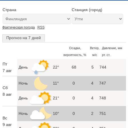
Страна
Станция (город)
Фактическая погода
RSS
Прогноз на 7 дней
Осадки,
Ветер,
Давление, мм
вероятность, %
м/с
рт. ст.
Пт
День
22°
68
5
744
7 авг
Ночь
11°
0
4
747
Сб
8 авг
День
21°
0
4
748
Ночь
10°
0
2
751
Вс
9 авг