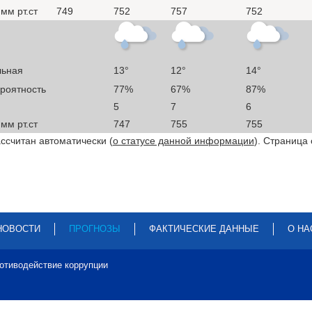
мм рт.ст
749
752
757
752
льная
13°
12°
14°
ероятность
77%
67%
87%
5
7
6
мм рт.ст
747
755
755
ссчитан автоматически (
о статусе данной информации
). Страница
НОВОСТИ
ПРОГНОЗЫ
ФАКТИЧЕСКИЕ ДАННЫЕ
О НА
отиводействие коррупции