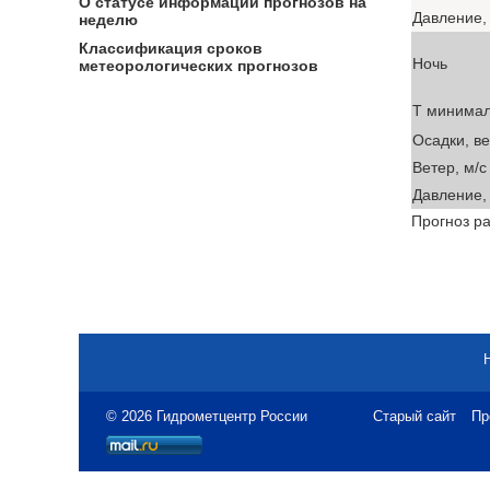
О статусе информации прогнозов на
Давление, 
неделю
Классификация сроков
Ночь
метеорологических прогнозов
T минима
Осадки, в
Ветер, м/с
Давление, 
Прогноз ра
© 2026 Гидрометцентр России
Старый сайт
Пр