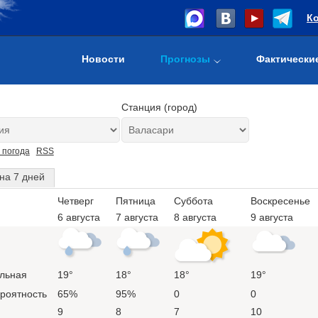
К
Новости
Прогнозы
Фактически
Станция (город)
 погода
RSS
на 7 дней
Четверг
Пятница
Суббота
Воскресенье
6 августа
7 августа
8 августа
9 августа
льная
19°
18°
18°
19°
ероятность
65%
95%
0
0
9
8
7
10