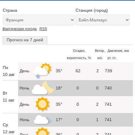
Страна
Станция (город)
Фактическая погода
RSS
Прогноз на 7 дней
Осадки,
Ветер,
Давление, мм
вероятность, %
м/с
рт. ст.
Пн
День
35°
62
2
739
10 авг
Ночь
18°
0
0
740
Вт
11 авг
День
35°
0
2
741
Ночь
17°
0
1
741
Ср
12 авг
День
36°
0
2
741