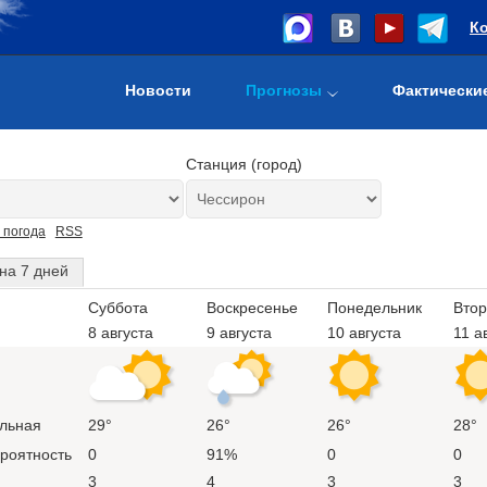
К
Новости
Прогнозы
Фактически
Станция (город)
 погода
RSS
на 7 дней
Суббота
Воскресенье
Понедельник
Втор
8 августа
9 августа
10 августа
11 а
льная
29°
26°
26°
28°
ероятность
0
91%
0
0
3
4
3
3