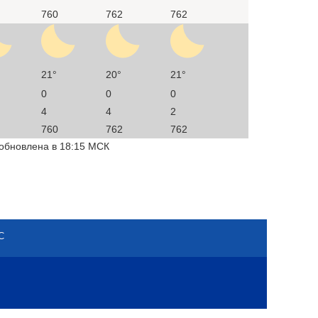
760
762
762
21°
20°
21°
0
0
0
4
4
2
760
762
762
 обновлена в 18:15 МСК
С