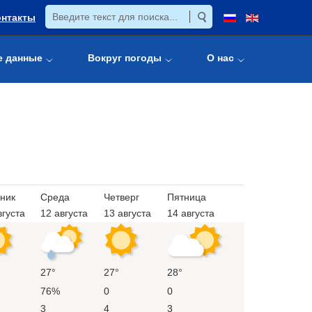
онтакты
е данные
Вокруг погоды
О нас
ник
Среда
Четверг
Пятница
вгуста
12 августа
13 августа
14 августа
27°
27°
28°
76%
0
0
3
4
3