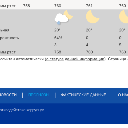
мм рт.ст
758
760
761
760
льная
20°
20°
20°
ероятность
64%
0
0
3
4
5
мм рт.ст
758
760
760
ссчитан автоматически (
о статусе данной информации
). Страница
НОВОСТИ
ПРОГНОЗЫ
ФАКТИЧЕСКИЕ ДАННЫЕ
О НА
отиводействие коррупции