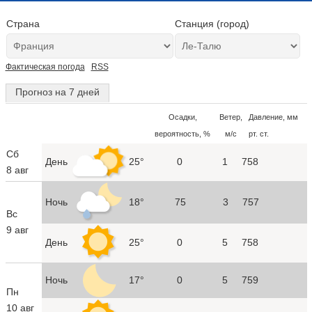
Страна
Станция (город)
Фактическая погода
RSS
Прогноз на 7 дней
Осадки,
Ветер,
Давление, мм
вероятность, %
м/с
рт. ст.
Сб
День
25°
0
1
758
8 авг
Ночь
18°
75
3
757
Вс
9 авг
День
25°
0
5
758
Ночь
17°
0
5
759
Пн
10 авг