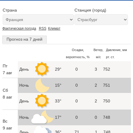
Страна
Станция (город)
Фактическая погода
RSS
Климат
Прогноз на 7 дней
Осадки,
Ветер,
Давление, мм
вероятность, %
м/с
рт. ст.
Пт
День
29°
0
3
752
7 авг
Ночь
15°
0
2
751
Сб
8 авг
День
33°
0
2
750
Ночь
17°
0
0
748
Вс
9 авг
День
36°
71
1
748