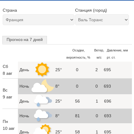
Страна
Станция (город)
Прогноз на 7 дней
Осадки,
Ветер,
Давление, мм
вероятность, %
м/с
рт. ст.
Сб
День
25°
0
2
695
8 авг
Ночь
8°
0
0
693
Вс
9 авг
День
25°
56
1
696
Ночь
8°
81
0
693
Пн
10 авг
День
25°
58
1
695