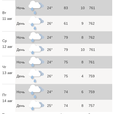
Ночь
24°
83
10
761
Вт
11 авг
День
26°
61
9
762
Ночь
24°
79
8
762
Ср
12 авг
День
26°
79
10
761
Ночь
24°
75
8
761
Чт
13 авг
День
26°
75
4
759
Ночь
24°
74
6
759
Пт
14 авг
День
25°
74
8
757