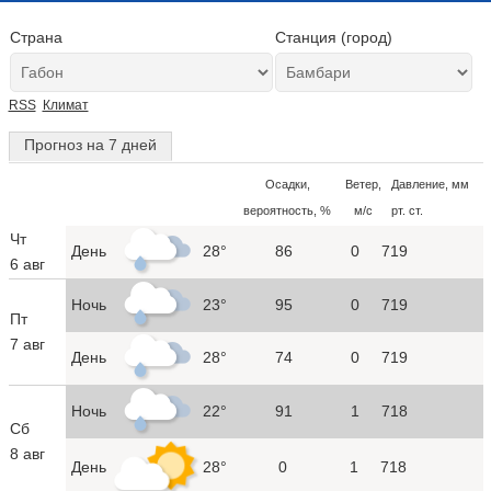
Страна
Станция (город)
RSS
Климат
Прогноз на 7 дней
Осадки,
Ветер,
Давление, мм
вероятность, %
м/с
рт. ст.
Чт
День
28°
86
0
719
6 авг
Ночь
23°
95
0
719
Пт
7 авг
День
28°
74
0
719
Ночь
22°
91
1
718
Сб
8 авг
День
28°
0
1
718