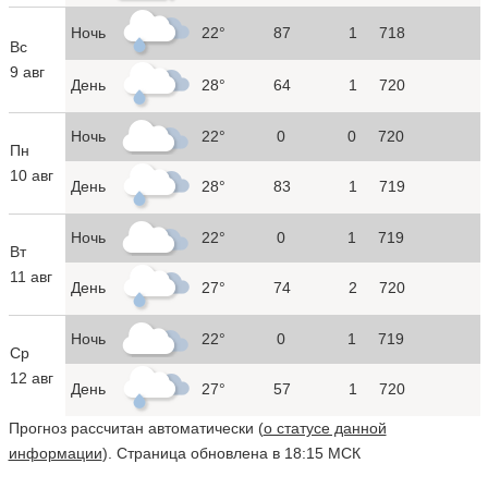
Ночь
22°
87
1
718
Вс
9 авг
День
28°
64
1
720
Ночь
22°
0
0
720
Пн
10 авг
День
28°
83
1
719
Ночь
22°
0
1
719
Вт
11 авг
День
27°
74
2
720
Ночь
22°
0
1
719
Ср
12 авг
День
27°
57
1
720
Прогноз рассчитан автоматически (
о статусе данной
информации
). Страница обновлена в 18:15 МСК