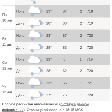
Ночь
23°
87
2
718
Пн
10 авг
День
28°
83
2
719
Ночь
23°
57
2
720
Вт
11 авг
День
28°
83
2
720
Ночь
22°
0
1
719
Ср
12 авг
День
28°
62
2
720
Ночь
23°
56
1
721
Чт
13 авг
День
27°
75
1
720
Прогноз рассчитан автоматически (
о статусе данной
информации
). Страница обновлена в 18:15 МСК