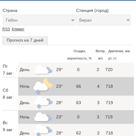
Страна
Станция (город)
RSS
Климат
Прогноз на 7 дней
Осадки,
Ветер,
Давление, мм
вероятность, %
м/с
рт. ст.
Пт
День
29°
0
2
720
7 авг
Ночь
23°
66
4
718
Сб
8 авг
День
28°
63
3
719
Ночь
23°
0
3
719
Вс
9 авг
День
28°
62
2
718