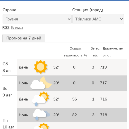
Страна
Станция (город)
RSS
Климат
Прогноз на 7 дней
Осадки,
Ветер,
Давление, мм
вероятность, %
м/с
рт. ст.
Сб
День
32°
0
3
719
8 авг
Ночь
20°
0
0
717
Вс
9 авг
День
32°
56
1
716
Ночь
20°
82
3
718
Пн
10 авг