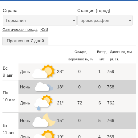
Страна
Станция (город)
Фактическая погода
RSS
Прогноз на 7 дней
Осадки,
Ветер,
Давление, мм
вероятность, %
м/с
рт. ст.
Вс
День
28°
0
1
759
9 авг
Ночь
18°
0
0
758
Пн
10 авг
День
21°
72
6
762
Ночь
15°
0
5
766
Вт
11 авг
День
19°
0
4
769