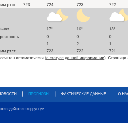
мм рт.ст
723
724
723
722
льная
17°
16°
18°
ероятность
0
0
0
1
2
1
мм рт.ст
723
722
721
ссчитан автоматически (
о статусе данной информации
). Страница
НОВОСТИ
ПРОГНОЗЫ
ФАКТИЧЕСКИЕ ДАННЫЕ
О НА
отиводействие коррупции