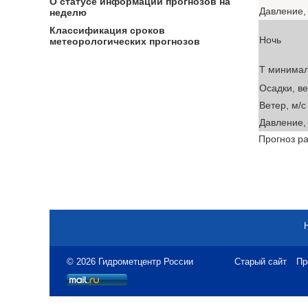
О статусе информации прогнозов на
Давление, 
неделю
Классификация сроков
Ночь
метеорологических прогнозов
T минима
Осадки, в
Ветер, м/с
Давление, 
Прогноз ра
© 2026 Гидрометцентр России
Старый сайт
Пр