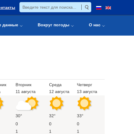
онтакты
е данные
Вокруг погоды
О нас
ник
Вторник
Среда
Четверг
а
11 августа
12 августа
13 августа
30°
32°
33°
0
0
0
1
1
1