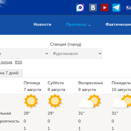
К
Новости
Прогнозы
Фактически
Станция (город)
 погода
RSS
на 7 дней
Пятница
Суббота
Воскресенье
Понедель
7 августа
8 августа
9 августа
10 август
льная
28°
29°
31°
31°
ероятность
0
0
0
0
1
1
1
1