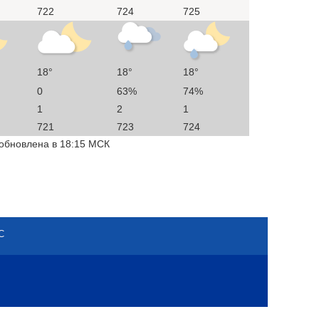
722
724
725
18°
18°
18°
0
63%
74%
1
2
1
721
723
724
 обновлена в 18:15 МСК
С