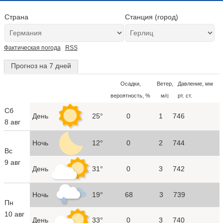
Страна
Станция (город)
Фактическая погода
RSS
Прогноз на 7 дней
Осадки,
Ветер,
Давление, мм
вероятность, %
м/с
рт. ст.
Сб
День
25°
0
1
746
8 авг
Ночь
12°
0
2
744
Вс
9 авг
День
31°
0
3
742
Ночь
19°
68
3
739
Пн
10 авг
День
33°
0
3
740