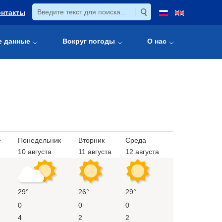
онтакты
е данные
Вокруг погоды
О нас
е
Понедельник
Вторник
Среда
10 августа
11 августа
12 августа
29°
26°
29°
0
0
0
4
2
2