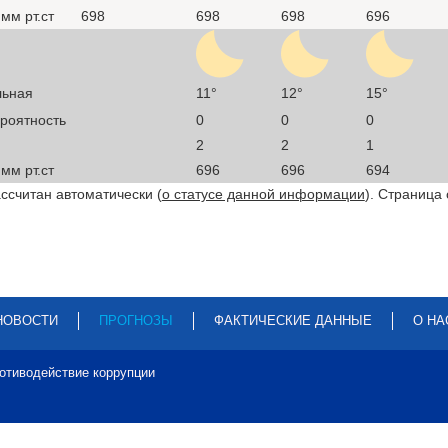
мм рт.ст
698
698
698
696
льная
11°
12°
15°
ероятность
0
0
0
2
2
1
мм рт.ст
696
696
694
ссчитан автоматически (
о статусе данной информации
). Страница
НОВОСТИ
ПРОГНОЗЫ
ФАКТИЧЕСКИЕ ДАННЫЕ
О НА
отиводействие коррупции