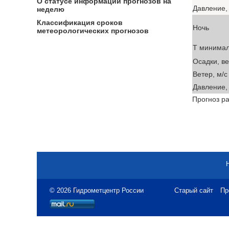
О статусе информации прогнозов на
Давление, 
неделю
Классификация сроков
Ночь
метеорологических прогнозов
T минима
Осадки, в
Ветер, м/с
Давление, 
Прогноз ра
© 2026 Гидрометцентр России
Старый сайт
Пр