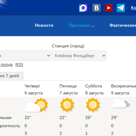
К
Новости
Прогнозы
Фактически
Станция (город)
 погода
RSS
на 7 дней
Четверг
Пятница
Суббота
Воскресень
6 августа
7 августа
8 августа
9 августа
льная
22°
22°
25°
29°
ероятность
0
0
0
0
3
2
1
2