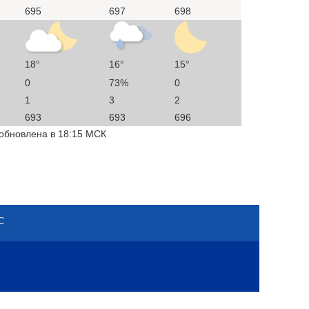
695
697
698
18°
16°
15°
0
73%
0
1
3
2
693
693
696
 обновлена в 18:15 МСК
С