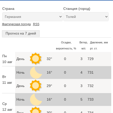
Страна
Станция (город)
Фактическая погода
RSS
Прогноз на 7 дней
Осадки,
Ветер,
Давление, мм
вероятность, %
м/с
рт. ст.
Пн
День
32°
0
3
729
10 авг
Ночь
16°
0
4
731
Вт
11 авг
День
29°
0
3
732
Ночь
16°
0
5
733
Ср
12 авг
День
30°
0
4
734