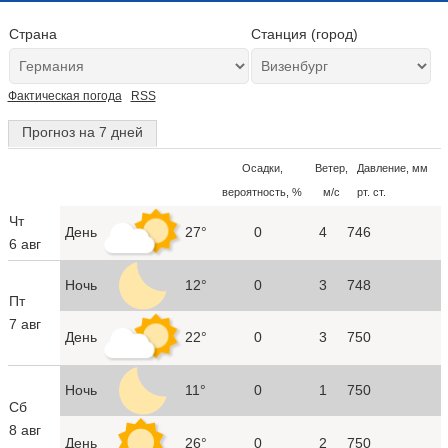
Страна
Станция (город)
Фактическая погода
RSS
Прогноз на 7 дней
Осадки,
Ветер,
Давление, мм
вероятность, %
м/с
рт. ст.
Чт
День
27°
0
4
746
6 авг
Ночь
12°
0
3
748
Пт
7 авг
День
22°
0
3
750
Ночь
11°
0
1
750
Сб
8 авг
День
26°
0
2
750