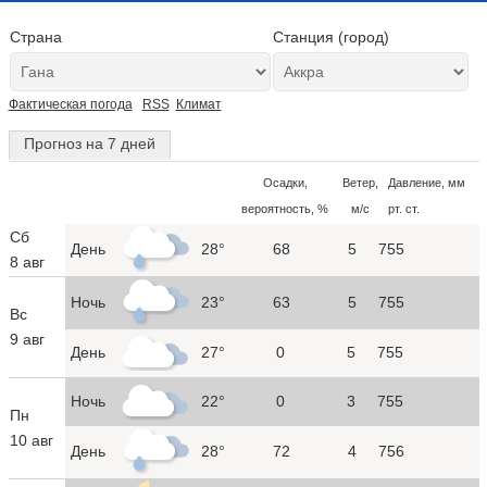
Страна
Станция (город)
Фактическая погода
RSS
Климат
Прогноз на 7 дней
Осадки,
Ветер,
Давление, мм
вероятность, %
м/с
рт. ст.
Сб
День
28°
68
5
755
8 авг
Ночь
23°
63
5
755
Вс
9 авг
День
27°
0
5
755
Ночь
22°
0
3
755
Пн
10 авг
День
28°
72
4
756