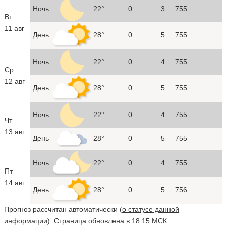
Ночь
22°
0
3
755
Вт
11 авг
День
28°
0
5
755
Ночь
22°
0
4
755
Ср
12 авг
День
28°
0
5
755
Ночь
22°
0
4
755
Чт
13 авг
День
28°
0
5
755
Ночь
22°
0
4
755
Пт
14 авг
День
28°
0
5
756
Прогноз рассчитан автоматически (
о статусе данной
информации
). Страница обновлена в 18:15 МСК