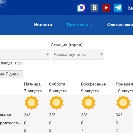
К
Новости
Прогнозы
Фактически
Станция (город)
 погода
RSS
на 7 дней
Пятница
Суббота
Воскресенье
Понедел
7 августа
8 августа
9 августа
10 авгус
льная
34°
35°
36°
34°
ероятность
0
0
0
0
2
3
7
7