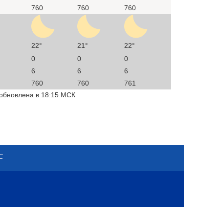
760
760
760
22°
21°
22°
0
0
0
6
6
6
760
760
761
 обновлена в 18:15 МСК
С