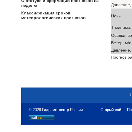
О статусе информации прогнозов на
Давление, 
неделю
Классификация сроков
Ночь
метеорологических прогнозов
T минима
Осадки, в
Ветер, м/с
Давление, 
Прогноз ра
© 2026 Гидрометцентр России
Старый сайт
Пр