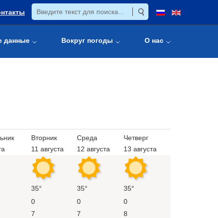
онтакты
е данные
Вокруг погоды
О нас
ьник
Вторник
Среда
Четверг
та
11 августа
12 августа
13 августа
35°
35°
35°
0
0
0
7
7
8