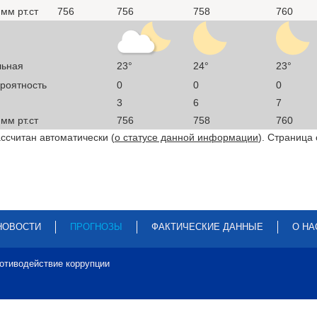
мм рт.ст
756
756
758
760
льная
23°
24°
23°
ероятность
0
0
0
3
6
7
мм рт.ст
756
758
760
ссчитан автоматически (
о статусе данной информации
). Страница
НОВОСТИ
ПРОГНОЗЫ
ФАКТИЧЕСКИЕ ДАННЫЕ
О НА
отиводействие коррупции