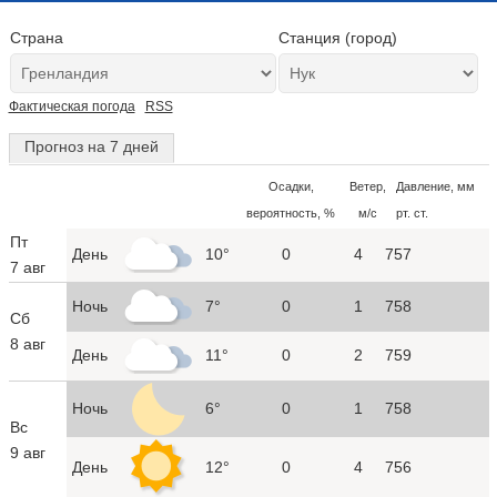
Страна
Станция (город)
Фактическая погода
RSS
Прогноз на 7 дней
Осадки,
Ветер,
Давление, мм
вероятность, %
м/с
рт. ст.
Пт
День
10°
0
4
757
7 авг
Ночь
7°
0
1
758
Сб
8 авг
День
11°
0
2
759
Ночь
6°
0
1
758
Вс
9 авг
День
12°
0
4
756