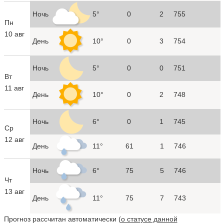
Ночь
5°
0
2
755
Пн
10 авг
День
10°
0
3
754
Ночь
5°
0
0
751
Вт
11 авг
День
10°
0
2
748
Ночь
6°
0
1
745
Ср
12 авг
День
11°
61
1
746
Ночь
6°
75
5
746
Чт
13 авг
День
11°
75
7
743
Прогноз рассчитан автоматически (
о статусе данной