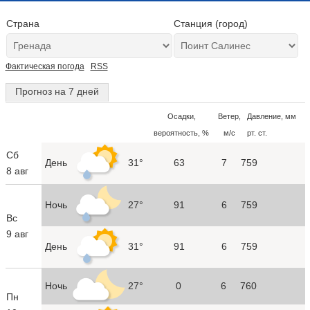
Страна
Станция (город)
Фактическая погода
RSS
Прогноз на 7 дней
Осадки,
Ветер,
Давление, мм
вероятность, %
м/с
рт. ст.
Сб
День
31°
63
7
759
8 авг
Ночь
27°
91
6
759
Вс
9 авг
День
31°
91
6
759
Ночь
27°
0
6
760
Пн