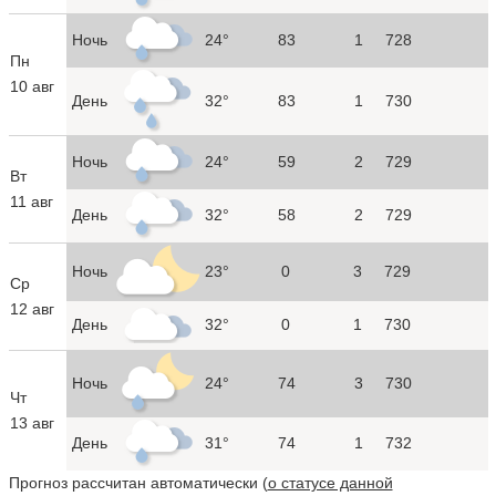
Ночь
24°
83
1
728
Пн
10 авг
День
32°
83
1
730
Ночь
24°
59
2
729
Вт
11 авг
День
32°
58
2
729
Ночь
23°
0
3
729
Ср
12 авг
День
32°
0
1
730
Ночь
24°
74
3
730
Чт
13 авг
День
31°
74
1
732
Прогноз рассчитан автоматически (
о статусе данной