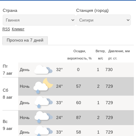
Страна
Станция (город)
RSS
Климат
Прогноз на 7 дней
Осадки,
Ветер,
Давление, мм
вероятность, %
м/с
рт. ст.
Пт
День
32°
0
1
730
7 авг
Ночь
24°
57
2
729
Сб
8 авг
День
33°
60
1
729
Ночь
24°
87
2
729
Вс
9 авг
День
33°
58
1
729