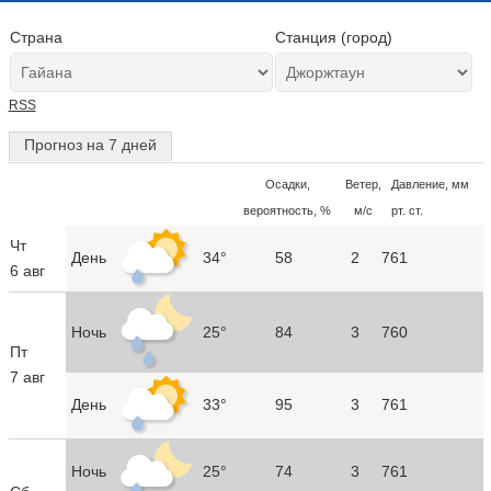
Страна
Станция (город)
RSS
Прогноз на 7 дней
Осадки,
Ветер,
Давление, мм
вероятность, %
м/с
рт. ст.
Чт
День
34°
58
2
761
6 авг
Ночь
25°
84
3
760
Пт
7 авг
День
33°
95
3
761
Ночь
25°
74
3
761