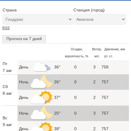
Страна
Станция (город)
RSS
Прогноз на 7 дней
Осадки,
Ветер,
Давление, мм
вероятность, %
м/с
рт. ст.
Пт
День
36°
0
3
758
7 авг
Ночь
26°
0
2
757
Сб
8 авг
День
37°
0
2
757
Ночь
25°
0
3
757
Вс
9 авг
День
38°
0
2
757