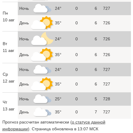
Ночь
24°
0
6
727
Пн
10 авг
День
35°
0
6
726
Ночь
24°
0
6
726
Вт
11 авг
День
35°
0
6
726
Ночь
24°
0
6
727
Ср
12 авг
День
35°
0
6
727
Ночь
25°
0
5
728
Чт
13 авг
День
35°
0
7
727
Прогноз рассчитан автоматически (
о статусе данной
информации
). Страница обновлена в 13:07 МСК