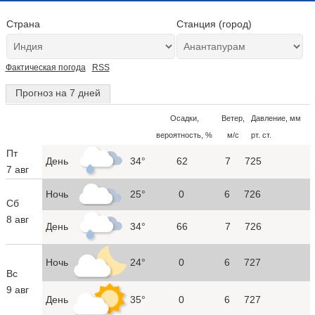
Страна
Станция (город)
Фактическая погода
RSS
Прогноз на 7 дней
Осадки,
Ветер,
Давление, мм
вероятность, %
м/с
рт. ст.
Пт
День
34°
62
7
725
7 авг
Ночь
25°
0
6
726
Сб
8 авг
День
34°
66
7
726
Ночь
24°
0
6
727
Вс
9 авг
День
35°
0
6
727