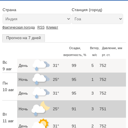
Страна
Станция (город)
Фактическая погода
RSS
Климат
Прогноз на 7 дней
Осадки,
Ветер,
Давление, мм
вероятность, %
м/с
рт. ст.
Вс
День
31°
99
5
752
9 авг
Ночь
25°
95
1
752
Пн
10 авг
День
31°
95
3
752
Ночь
25°
91
3
751
Вт
11 авг
День
31°
91
2
752