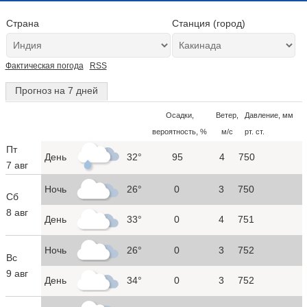
Страна
Станция (город)
Фактическая погода
RSS
Прогноз на 7 дней
Осадки,
Ветер,
Давление, мм
вероятность, %
м/с
рт. ст.
Пт
День
32°
95
4
750
7 авг
Ночь
26°
0
3
750
Сб
8 авг
День
33°
0
4
751
Ночь
26°
0
3
752
Вс
9 авг
День
34°
0
3
752