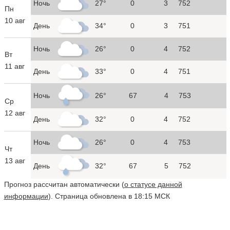
Ночь
27°
0
3
752
Пн
10 авг
День
34°
0
3
751
Ночь
26°
0
4
752
Вт
11 авг
День
33°
0
4
751
Ночь
26°
67
4
753
Ср
12 авг
День
32°
0
4
752
Ночь
26°
0
4
753
Чт
13 авг
День
32°
67
5
752
Прогноз рассчитан автоматически (
о статусе данной
информации
). Страница обновлена в 18:15 МСК