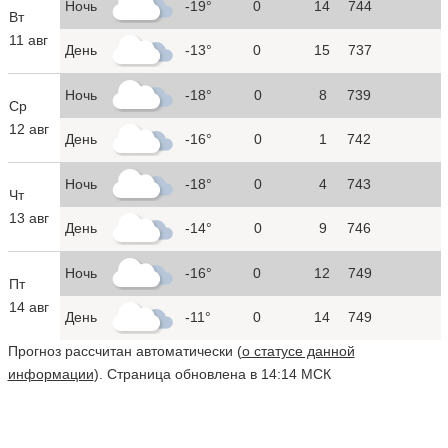
Ночь
-19°
0
14
744
Вт
11 авг
День
-13°
0
15
737
Ночь
-18°
0
8
739
Ср
12 авг
День
-16°
0
1
742
Ночь
-18°
0
4
743
Чт
13 авг
День
-14°
0
9
746
Ночь
-16°
0
12
749
Пт
14 авг
День
-11°
0
14
749
Прогноз рассчитан автоматически (
о статусе данной
информации
). Страница обновлена в 14:14 МСК