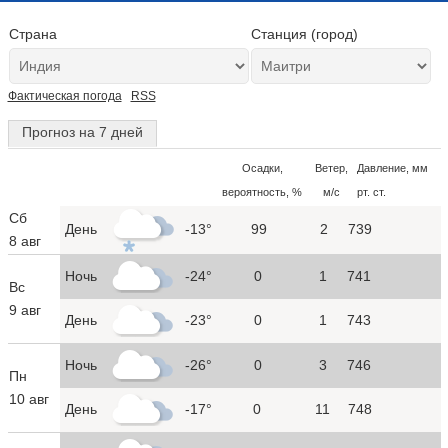
Страна
Станция (город)
Фактическая погода
RSS
Прогноз на 7 дней
Осадки,
Ветер,
Давление, мм
вероятность, %
м/с
рт. ст.
Сб
День
-13°
99
2
739
8 авг
Ночь
-24°
0
1
741
Вс
9 авг
День
-23°
0
1
743
Ночь
-26°
0
3
746
Пн
10 авг
День
-17°
0
11
748