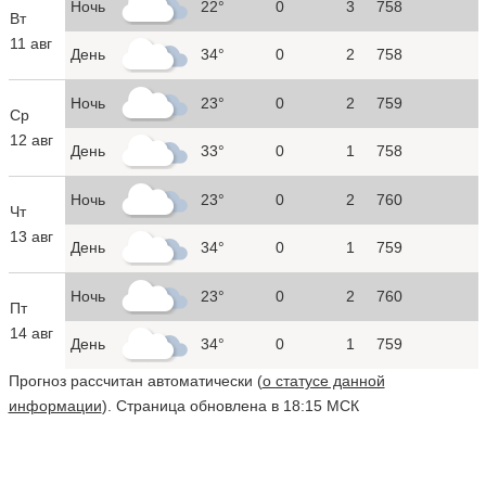
Ночь
22°
0
3
758
Вт
11 авг
День
34°
0
2
758
Ночь
23°
0
2
759
Ср
12 авг
День
33°
0
1
758
Ночь
23°
0
2
760
Чт
13 авг
День
34°
0
1
759
Ночь
23°
0
2
760
Пт
14 авг
День
34°
0
1
759
Прогноз рассчитан автоматически (
о статусе данной
информации
). Страница обновлена в 18:15 МСК