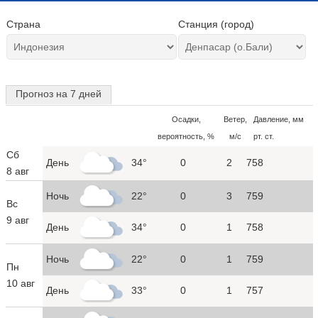
Страна
Станция (город)
Прогноз на 7 дней
Осадки,
Ветер,
Давление, мм
вероятность, %
м/с
рт. ст.
Сб
День
34°
0
2
758
8 авг
Ночь
22°
0
3
759
Вс
9 авг
День
34°
0
1
758
Ночь
22°
0
1
759
Пн
10 авг
День
33°
0
1
757