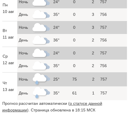
Ночь
24°
0
2
757
Пн
10 авг
День
35°
0
3
756
Ночь
24°
0
3
757
Вт
11 авг
День
36°
0
2
756
Ночь
24°
0
2
757
Ср
12 авг
День
35°
0
2
756
Ночь
25°
75
2
757
Чт
13 авг
День
35°
61
1
757
Прогноз рассчитан автоматически (
о статусе данной
информации
). Страница обновлена в 18:15 МСК