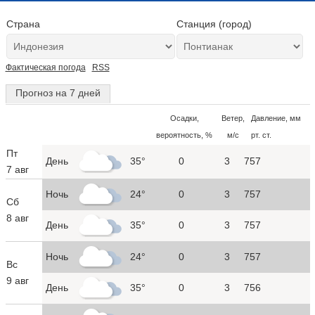
Страна
Станция (город)
Фактическая погода
RSS
Прогноз на 7 дней
Осадки,
Ветер,
Давление, мм
вероятность, %
м/с
рт. ст.
Пт
День
35°
0
3
757
7 авг
Ночь
24°
0
3
757
Сб
8 авг
День
35°
0
3
757
Ночь
24°
0
3
757
Вс
9 авг
День
35°
0
3
756