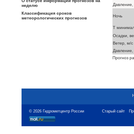
О статусе информации прогнозов на
Давление, 
неделю
Классификация сроков
Ночь
метеорологических прогнозов
T минима
Осадки, в
Ветер, м/с
Давление, 
Прогноз ра
© 2026 Гидрометцентр России
Старый сайт
Пр