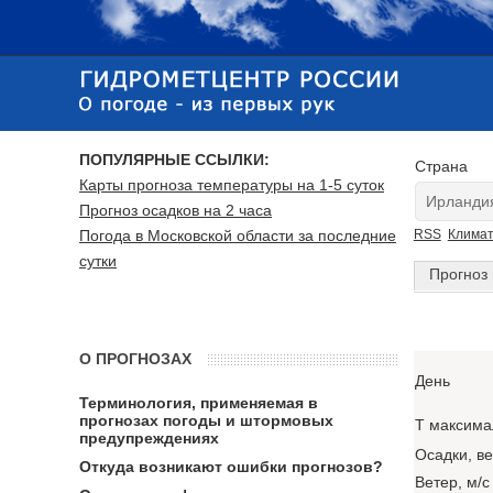
ПОПУЛЯРНЫЕ ССЫЛКИ:
Страна
Карты прогноза температуры на 1-5 суток
Прогноз осадков на 2 часа
Погода в Московской области за последние
RSS
Клима
сутки
Прогноз 
О ПРОГНОЗАХ
День
Терминология, применяемая в
прогнозах погоды и штормовых
T максима
предупреждениях
Осадки, в
Откуда возникают ошибки прогнозов?
Ветер, м/с