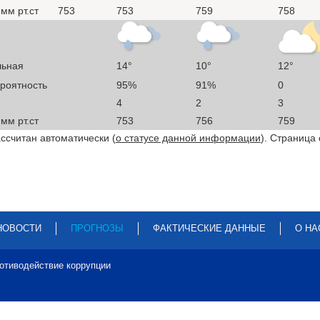
мм рт.ст
753
753
759
758
льная
14°
10°
12°
ероятность
95%
91%
0
4
2
3
мм рт.ст
753
756
759
ссчитан автоматически (
о статусе данной информации
). Страница
НОВОСТИ
ПРОГНОЗЫ
ФАКТИЧЕСКИЕ ДАННЫЕ
О НА
отиводействие коррупции