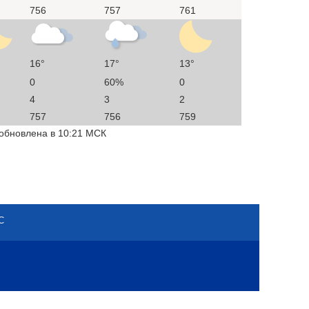
756
757
761
16°
17°
13°
0
60%
0
4
3
2
757
756
759
 обновлена в 10:21 МСК
С