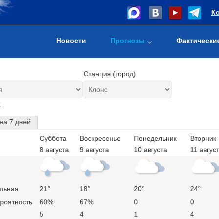
К
Новости
Прогнозы
Фактически
Станция (город)
т
на 7 дней
Суббота
Воскресенье
Понедельник
Вторник
8 августа
9 августа
10 августа
11 авгус
льная
21°
18°
20°
24°
ероятность
60%
67%
0
0
5
4
1
4