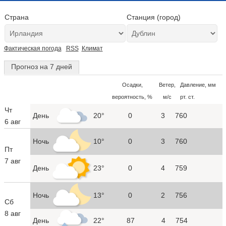
Страна
Станция (город)
Фактическая погода
RSS
Климат
Прогноз на 7 дней
Осадки,
Ветер,
Давление, мм
вероятность, %
м/с
рт. ст.
Чт
День
20°
0
3
760
6 авг
Ночь
10°
0
3
760
Пт
7 авг
День
23°
0
4
759
Ночь
13°
0
2
756
Сб
8 авг
День
22°
87
4
754