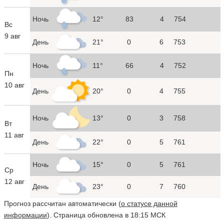
Ночь
12°
83
4
754
Вс
9 авг
День
21°
0
6
753
Ночь
11°
66
4
752
Пн
10 авг
День
20°
0
4
755
Ночь
13°
0
3
758
Вт
11 авг
День
22°
0
5
761
Ночь
15°
0
5
761
Ср
12 авг
День
23°
0
7
760
Прогноз рассчитан автоматически (
о статусе данной
информации
). Страница обновлена в 18:15 МСК