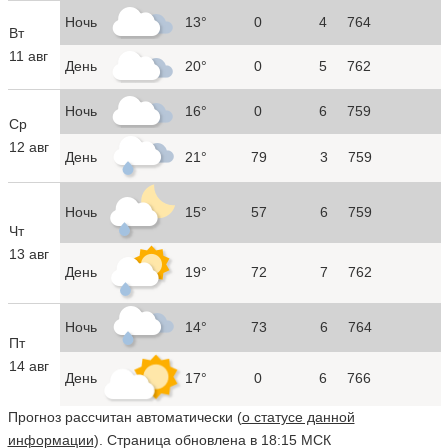
Ночь
13°
0
4
764
Вт
11 авг
День
20°
0
5
762
Ночь
16°
0
6
759
Ср
12 авг
День
21°
79
3
759
Ночь
15°
57
6
759
Чт
13 авг
День
19°
72
7
762
Ночь
14°
73
6
764
Пт
14 авг
День
17°
0
6
766
Прогноз рассчитан автоматически (
о статусе данной
информации
). Страница обновлена в 18:15 МСК