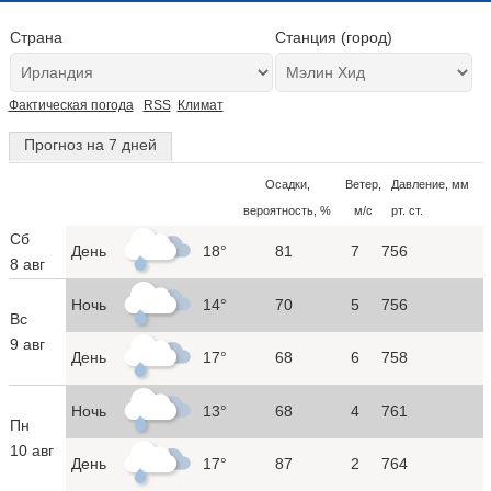
Страна
Станция (город)
Фактическая погода
RSS
Климат
Прогноз на 7 дней
Осадки,
Ветер,
Давление, мм
вероятность, %
м/с
рт. ст.
Сб
День
18°
81
7
756
8 авг
Ночь
14°
70
5
756
Вс
9 авг
День
17°
68
6
758
Ночь
13°
68
4
761
Пн
10 авг
День
17°
87
2
764