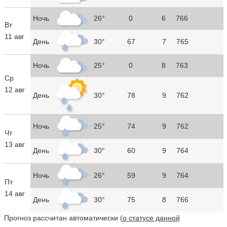
Ночь
26°
0
6
766
Вт
11 авг
День
30°
67
7
765
Ночь
25°
0
8
763
Ср
12 авг
День
30°
78
9
762
Ночь
25°
74
9
762
Чт
13 авг
День
30°
60
9
764
Ночь
26°
59
9
764
Пт
14 авг
День
30°
75
8
766
Прогноз рассчитан автоматически (
о статусе данной