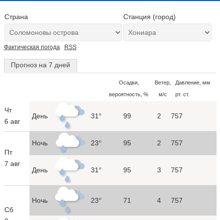
Страна
Станция (город)
Фактическая погода
RSS
Прогноз на 7 дней
Осадки,
Ветер,
Давление, мм
вероятность, %
м/с
рт. ст.
Чт
День
31°
99
2
757
6 авг
Ночь
23°
95
2
757
Пт
7 авг
День
31°
95
3
757
Ночь
23°
71
4
757
Сб