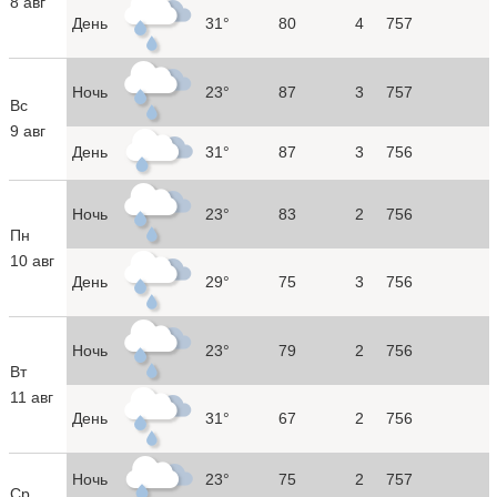
8 авг
День
31°
80
4
757
Ночь
23°
87
3
757
Вс
9 авг
День
31°
87
3
756
Ночь
23°
83
2
756
Пн
10 авг
День
29°
75
3
756
Ночь
23°
79
2
756
Вт
11 авг
День
31°
67
2
756
Ночь
23°
75
2
757
Ср