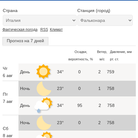
Страна
Станция (город)
Фактическая погода
RSS
Климат
Прогноз на 7 дней
Осадки,
Ветер,
Давление, мм
вероятность, %
м/с
рт. ст.
Чт
День
34°
0
2
759
6 авг
Ночь
23°
0
1
758
Пт
7 авг
День
34°
95
2
758
Ночь
23°
0
2
758
Сб
8 авг