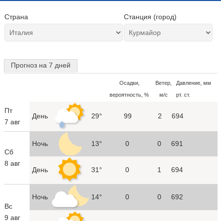
Страна
Станция (город)
Прогноз на 7 дней
Осадки,
Ветер,
Давление, мм
вероятность, %
м/с
рт. ст.
Пт
День
29°
99
2
694
7 авг
Ночь
13°
0
0
691
Сб
8 авг
День
31°
0
1
694
Ночь
14°
0
0
692
Вс
9 авг