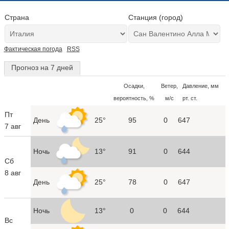
Страна
Станция (город)
Фактическая погода
RSS
Прогноз на 7 дней
Осадки,
Ветер,
Давление, мм
вероятность, %
м/с
рт. ст.
Пт
День
25°
95
0
647
7 авг
Ночь
13°
91
0
644
Сб
8 авг
День
25°
78
0
647
Ночь
13°
0
0
644
Вс