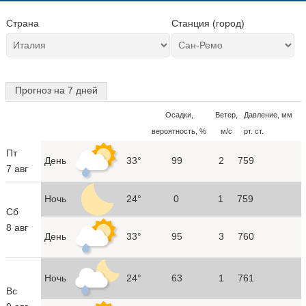
Страна
Станция (город)
Прогноз на 7 дней
Осадки,
Ветер,
Давление, мм
вероятность, %
м/с
рт. ст.
Пт
День
33°
99
2
759
7 авг
Ночь
24°
0
1
759
Сб
8 авг
День
33°
95
3
760
Ночь
24°
63
1
761
Вс