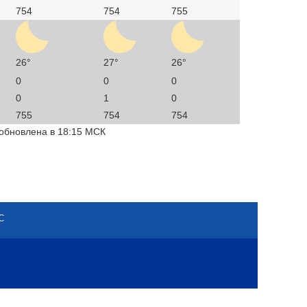
754
754
755
26°
27°
26°
0
0
0
0
1
0
755
754
754
 обновлена в 18:15 МСК
С