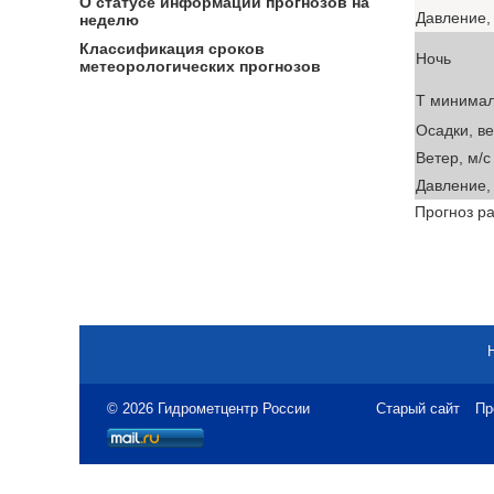
О статусе информации прогнозов на
Давление, 
неделю
Классификация сроков
Ночь
метеорологических прогнозов
T минима
Осадки, в
Ветер, м/с
Давление, 
Прогноз ра
© 2026 Гидрометцентр России
Старый сайт
Пр