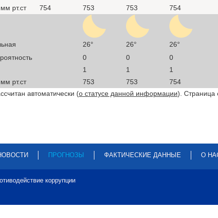
мм рт.ст
754
753
753
754
льная
26°
26°
26°
ероятность
0
0
0
1
1
1
мм рт.ст
753
753
754
ссчитан автоматически (
о статусе данной информации
). Страница
НОВОСТИ
ПРОГНОЗЫ
ФАКТИЧЕСКИЕ ДАННЫЕ
О НА
отиводействие коррупции