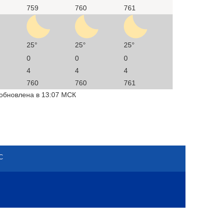
759
760
761
25°
25°
25°
0
0
0
4
4
4
760
760
761
 обновлена в 13:07 МСК
С