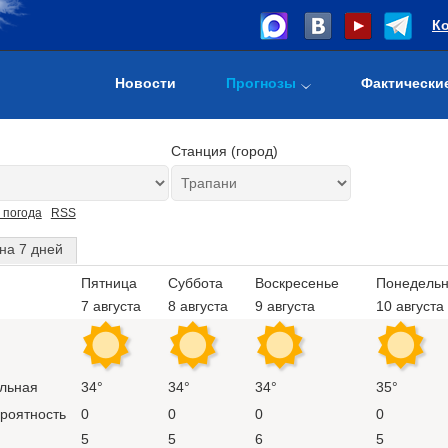
К
Новости
Прогнозы
Фактически
Станция (город)
 погода
RSS
на 7 дней
Пятница
Суббота
Воскресенье
Понедельн
7 августа
8 августа
9 августа
10 августа
льная
34°
34°
34°
35°
ероятность
0
0
0
0
5
5
6
5