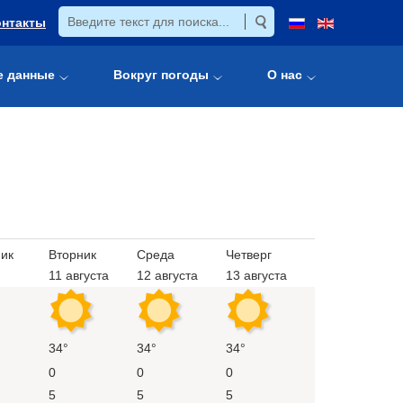
онтакты
е данные
Вокруг погоды
О нас
ик
Вторник
Среда
Четверг
11 августа
12 августа
13 августа
34°
34°
34°
0
0
0
5
5
5