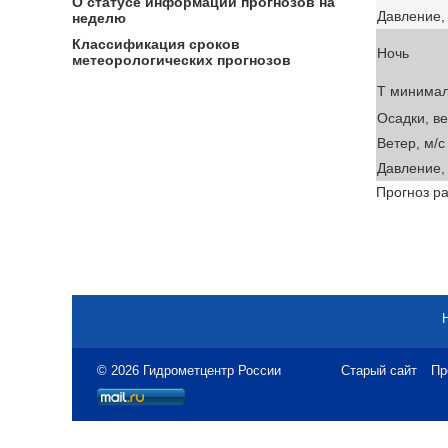
О статусе информации прогнозов на
Давление, 
неделю
Классификация сроков
Ночь
метеорологических прогнозов
T минима
Осадки, в
Ветер, м/с
Давление, 
Прогноз ра
© 2026 Гидрометцентр России
Старый сайт
Пр