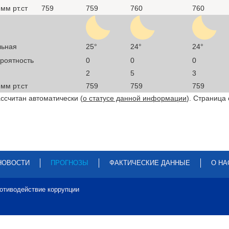
мм рт.ст
759
759
760
760
льная
25°
24°
24°
ероятность
0
0
0
2
5
3
мм рт.ст
759
759
759
ссчитан автоматически (
о статусе данной информации
). Страница
НОВОСТИ
ПРОГНОЗЫ
ФАКТИЧЕСКИЕ ДАННЫЕ
О НА
отиводействие коррупции