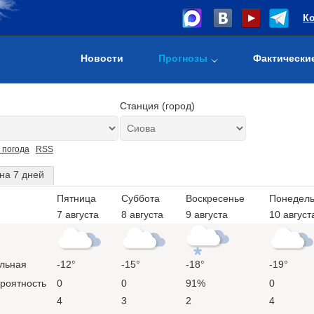
К
Новости
Прогнозы
Фактически
Станция (город)
 погода
RSS
на 7 дней
Пятница
Суббота
Воскресенье
Понедель
7 августа
8 августа
9 августа
10 август
льная
-12°
-15°
-18°
-19°
ероятность
0
0
91%
0
4
3
2
4