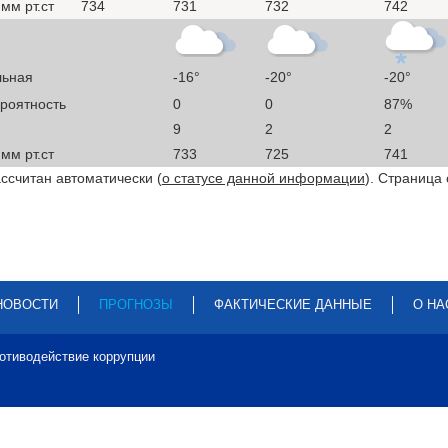
мм рт.ст
734
731
732
742
льная
-16°
-20°
-20°
ероятность
0
0
87%
9
2
2
мм рт.ст
733
725
741
ссчитан автоматически (
о статусе данной информации
). Страница
НОВОСТИ
ПРОГНОЗЫ
ФАКТИЧЕСКИЕ ДАННЫЕ
О НА
отиводействие коррупции