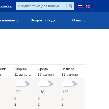
онтакты
е данные
Вокруг погоды
О нас
ник
Вторник
Среда
Четверг
а
11 августа
12 августа
13 августа
-20°
-18°
-19°
0
0
0
2
2
2