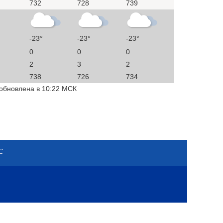
732
728
739
-23°
-23°
-23°
0
0
0
2
3
2
738
726
734
 обновлена в 10:22 МСК
С