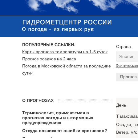
ПОПУЛЯРНЫЕ ССЫЛКИ:
Страна
Карты прогноза температуры на 1-5 суток
Прогноз осадков на 2 часа
Погода в Московской области за последние
Фактическая
сутки
Прогноз 
О ПРОГНОЗАХ
День
Терминология, применяемая в
T максима
прогнозах погоды и штормовых
предупреждениях
Осадки, в
Откуда возникают ошибки прогнозов?
Ветер, м/с