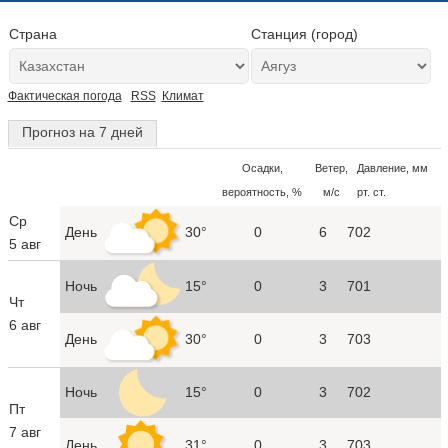
Страна
Станция (город)
Фактическая погода
RSS
Климат
Прогноз на 7 дней
Осадки,
Ветер,
Давление, мм
вероятность, %
м/с
рт. ст.
Ср
День
30°
0
6
702
5 авг
Ночь
15°
0
3
701
Чт
6 авг
День
30°
0
3
703
Ночь
15°
0
3
702
Пт
7 авг
День
31°
0
3
703