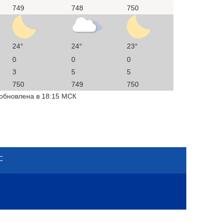
749
748
750
24°
24°
23°
0
0
0
3
5
5
750
749
750
 обновлена в 18:15 МСК
С