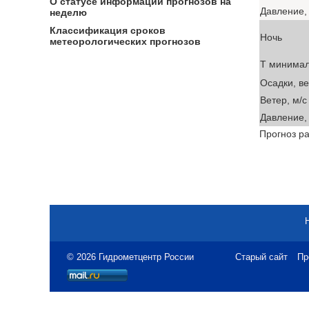
О статусе информации прогнозов на
Давление, 
неделю
Классификация сроков
Ночь
метеорологических прогнозов
T минима
Осадки, в
Ветер, м/с
Давление, 
Прогноз ра
© 2026 Гидрометцентр России
Старый сайт
Пр