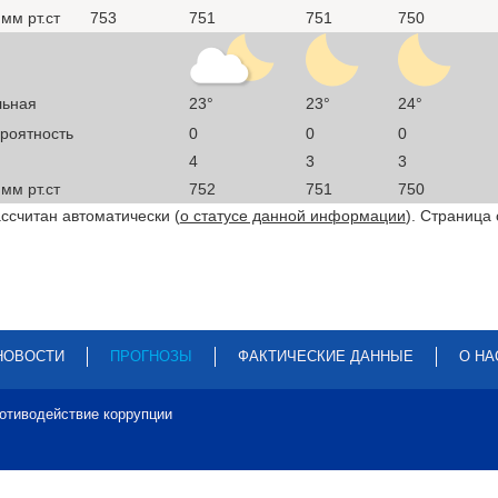
мм рт.ст
753
751
751
750
льная
23°
23°
24°
ероятность
0
0
0
4
3
3
мм рт.ст
752
751
750
ссчитан автоматически (
о статусе данной информации
). Страница
НОВОСТИ
ПРОГНОЗЫ
ФАКТИЧЕСКИЕ ДАННЫЕ
О НА
отиводействие коррупции