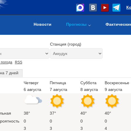
К
Новости
Прогнозы
Фактически
Станция (город)
 погода
RSS
на 7 дней
Четверг
Пятница
Суббота
Воскресенье
6 августа
7 августа
8 августа
9 августа
льная
38°
37°
40°
40°
ероятность
0
0
0
0
3
3
3
4